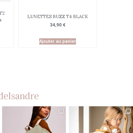
T2
LUNETTES BUZZ T4 BLACK
s
34,90
€
Ajouter au panier
delsandre