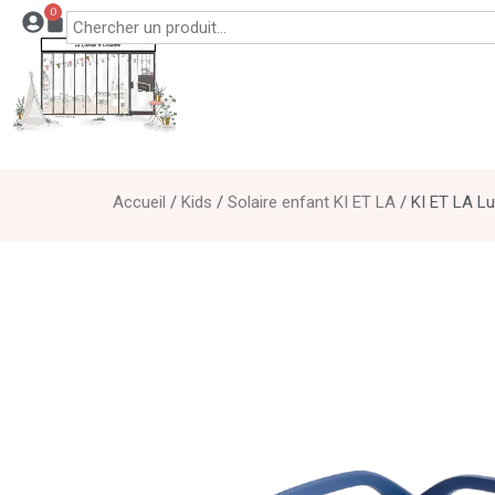
0
Accueil
/
Kids
/
Solaire enfant KI ET LA
/ KI ET LA L