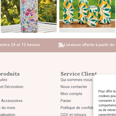
 entre 24 et 72 heures
Livraison offerte à partir de
produits
Service Client
utés
Qui sommes-nous
et Décoration
Nous contacter
Pour offrir 
Mon compte
cookies pour
 Accessoires
Panier
consentir à 
comportement
e du mois
Politique de confidentialité
ou de retire
alisation
CGV et retours
caractéristi