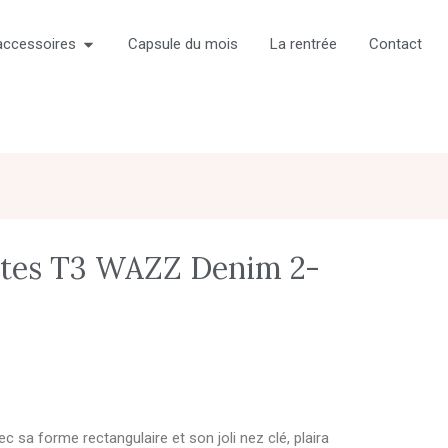
accessoires
Capsule du mois
La rentrée
Contact
ttes T3 WAZZ Denim 2-
 sa forme rectangulaire et son joli nez clé, plaira