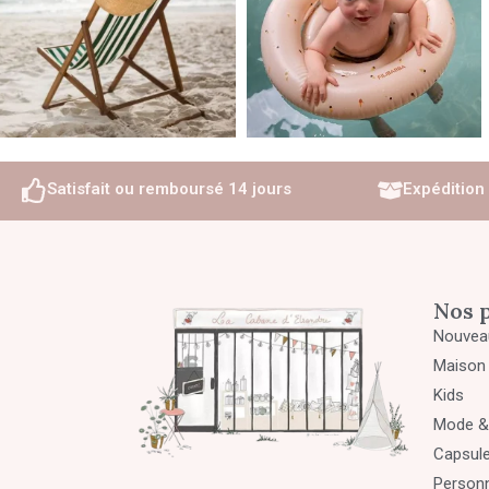
Satisfait ou remboursé 14 jours
Expédition
Nos 
Nouvea
Maison 
Kids
Mode &
Capsul
Personn