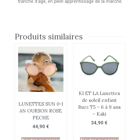
tranche d’âge, en plein apprentissage de la marche.
Produits similaires
KI ET LA Lunettes
de soleil enfant
LUNETTES SUN 0-1
Buzz T5 – 6 à 9 ans
AN OURSON ROSE
– Kaki
PECHE
34,90
€
44,90
€