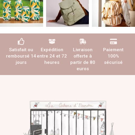
Satisfait ou
Expédition
Livraison
Paiement
remboursé 14
entre 24 et 72
offerte à
100%
jours
heures
partir de 80
sécurisé
euros