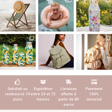
Satisfait ou
Expédition
Livraison
Paiement
remboursé 14
entre 24 et 72
offerte à
100%
jours
heures
partir de 80
sécurisé
euros