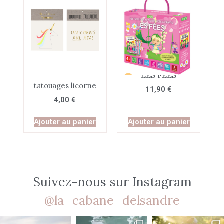
ARTS&CRAFTS -
LES FEES
tatouages licorne
11,90
€
4,00
€
Ajouter au panier
Ajouter au panier
Suivez-nous sur Instagram
@la_cabane_delsandre