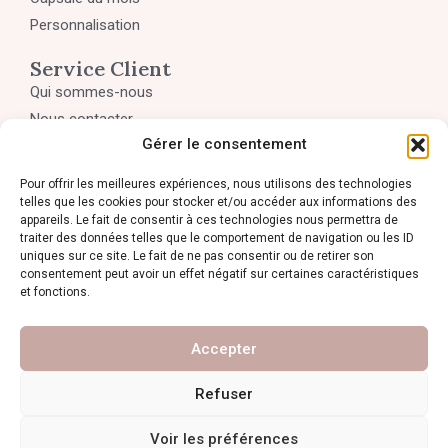
Personnalisation
Service Client
Qui sommes-nous
Nous contacter
Gérer le consentement
Mon compte
Panier
Pour offrir les meilleures expériences, nous utilisons des technologies
Politique de confidentialité
telles que les cookies pour stocker et/ou accéder aux informations des
appareils. Le fait de consentir à ces technologies nous permettra de
CGV et retours
traiter des données telles que le comportement de navigation ou les ID
uniques sur ce site. Le fait de ne pas consentir ou de retirer son
Contact
consentement peut avoir un effet négatif sur certaines caractéristiques
09 86 58 83 58
et fonctions.
47 rue Charles de Gaulle 78730 St-Arnoult-en-Yvelines
Accepter
Refuser
Voir les préférences