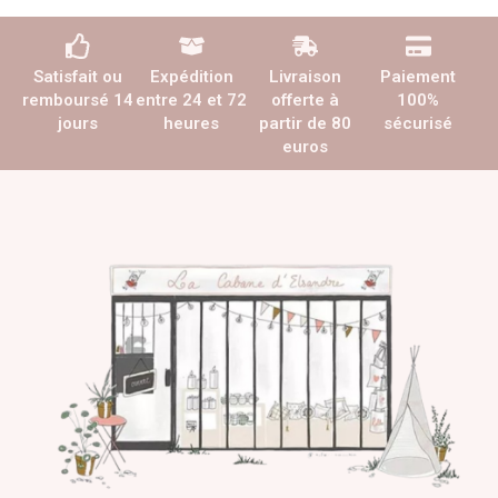
Satisfait ou
Expédition
Livraison
Paiement
remboursé 14
entre 24 et 72
offerte à
100%
jours
heures
partir de 80
sécurisé
euros